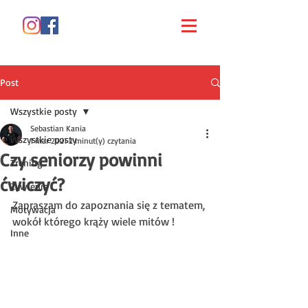
Post
Wszystkie posty
Sebastian Kania
Wszystkie posty
1 mar 2021
2 minut(y) czytania
Czy seniorzy powinni
Trening
ćwiczyć?
Żywienie
Zapraszam do zapoznania się z tematem, 
Motywacja
wokół którego krąży wiele mitów !
Inne