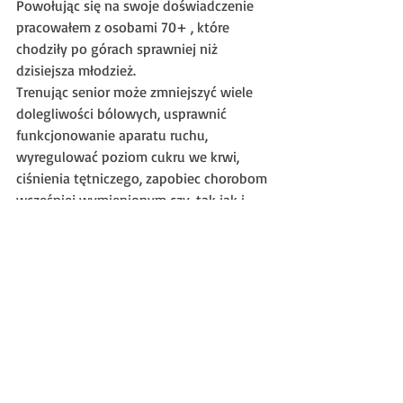
Powołując się na swoje doświadczenie 
pracowałem z osobami 70+ , które 
chodziły po górach sprawniej niż 
dzisiejsza młodzież.
Trenując senior może zmniejszyć wiele 
dolegliwości bólowych, usprawnić 
funkcjonowanie aparatu ruchu, 
wyregulować poziom cukru we krwi, 
ciśnienia tętniczego, zapobiec chorobom 
wcześniej wymienionym czy, tak jak i 
każda inna grupa wiekowa wpłynąć na 
wyregulowanie nadmiernej masy ciała.
Cytując klasyka – same plusy , zero 
minusów.
Dziękuje że dotrwaliście do końca i 
pamiętajcie że, profilaktykę można 
zacząć znacznie wcześniej.