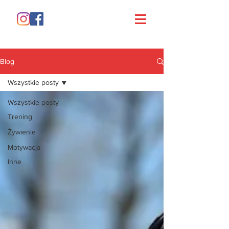
Blog
Wszystkie posty
Wszystkie posty
Trening
Żywienie
Motywacja
Inne