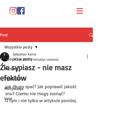
Post
Wszystkie posty
Sebastian Kania
Wszystkie posty
24 cze 2021
2 minut(y) czytania
Źle sypiasz - nie masz
Trening
efektów
Żywienie
Jak długo spać? Jak poprawić jakość 
Motywacja
snu? Czemu nie mogę zasnąć? 
Inne
O tym i nie tylko w artykule poniżej.