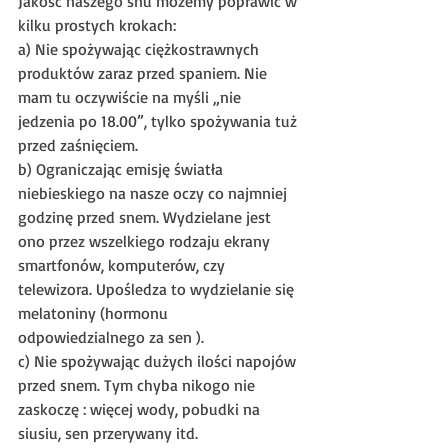
Jakość naszego snu możemy poprawić w 
kilku prostych krokach:
a) 
Nie spożywając ciężkostrawnych 
produktów zaraz przed spaniem. Nie 
mam tu oczywiście na myśli „nie 
jedzenia po 18.00”, tylko spożywania tuż 
przed zaśnięciem.
b) 
Ograniczając emisję światła 
niebieskiego na nasze oczy co najmniej 
godzinę przed snem. Wydzielane jest 
ono przez wszelkiego rodzaju ekrany 
smartfonów, komputerów, czy 
telewizora. Upośledza to wydzielanie się 
melatoniny (hormonu 
odpowiedzialnego za sen ).
c) 
Nie spożywając dużych ilości napojów 
przed snem. Tym chyba nikogo nie 
zaskoczę : więcej wody, pobudki na 
siusiu, sen przerywany itd.